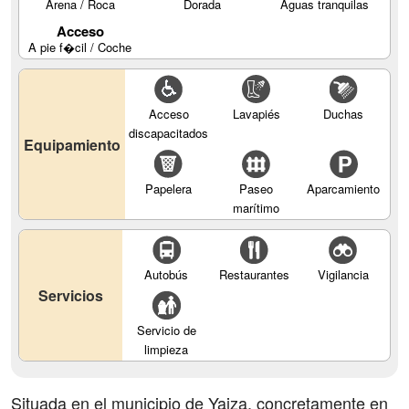
Arena / Roca
Dorada
Aguas tranquilas
Acceso
A pie f�cil / Coche
Acceso
Lavapiés
Duchas
discapacitados
Equipamiento
Papelera
Paseo
Aparcamiento
marítimo
Autobús
Restaurantes
Vigilancia
Servicios
Servicio de
limpieza
Situada en el municipio de Yaiza, concretamente en