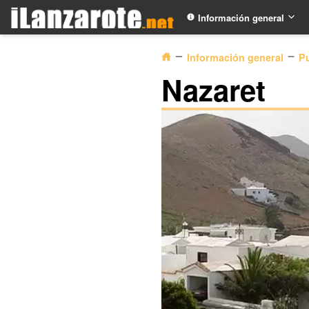
Información general
Información general
P
Nazaret