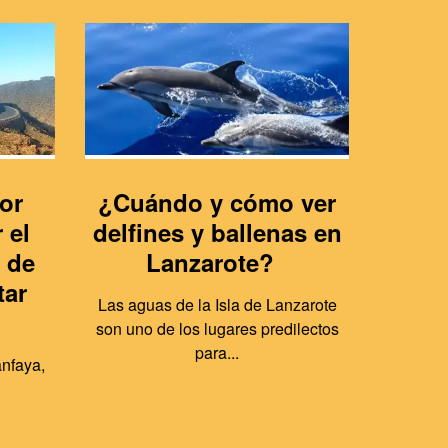
or
¿Cuándo y cómo ver
7 pl
 el
delfines y ballenas en
en La
 de
Lanzarote?
esca
tar
c
Las aguas de la Isla de Lanzarote
son uno de los lugares predilectos
Lanzarot
para...
arch
nfaya,