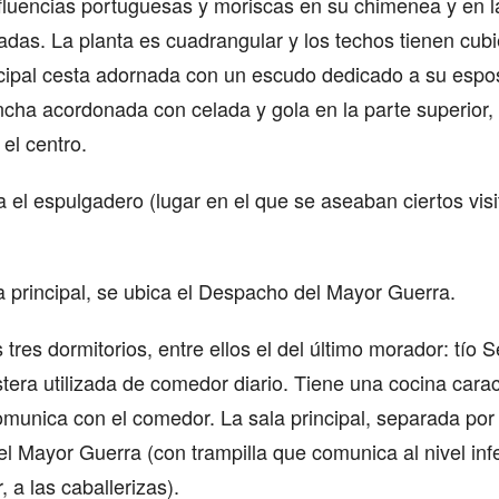
fluencias portuguesas y moriscas en su chimenea y en l
das. La planta es cuadrangular y los techos tienen cub
incipal cesta adornada con un escudo dedicado a su esp
cha acordonada con celada y gola en la parte superior,
 el centro.
 el espulgadero (lugar en el que se aseaban ciertos visi
da principal, se ubica el Despacho del Mayor Guerra.
 tres dormitorios, entre ellos el del último morador: tío
stera utilizada de comedor diario. Tiene una cocina cara
munica con el comedor. La sala principal, separada po
el Mayor Guerra (con trampilla que comunica al nivel inf
, a las caballerizas).