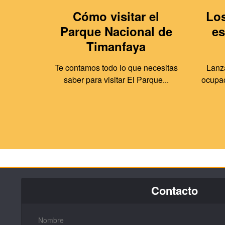
Cómo visitar el
Los
Parque Nacional de
es
Timanfaya
Te contamos todo lo que necesitas
Lanza
saber para visitar El Parque...
ocupac
Contacto