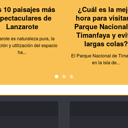
 10 paisajes más
¿Cuál es la mej
pectaculares de
hora para visitar
Lanzarote
Parque Nacional
Timanfaya y evi
rote es naturaleza pura, la
largas colas?
ión y utilización del espacio
ha...
El Parque Nacional de Tima
en la isla de...